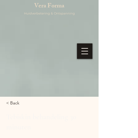
Vera Forma
Huidverbetering & Ontspanning
< Back
Tebiskin behandeling 30
minuten