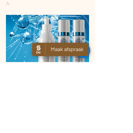
A
€47,50
Previous
Next
​Een mooie huid begint met de juiste verzorging,