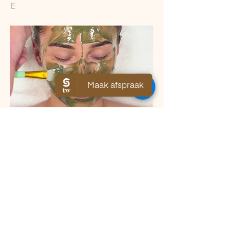
E
€95,00
Previous
Next
​Een mooie huid begint met de juiste verzorging,