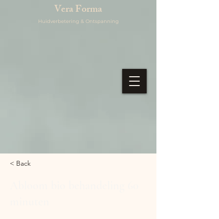
Vera Forma
Huidverbetering & Ontspanning
< Back
Abloom bio behandeling 60
minuten